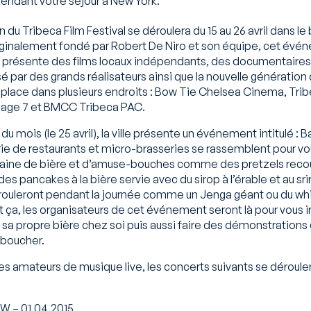
pendant votre séjour à New York.
n du Tribeca Film Festival se déroulera du 15 au 26 avril dans le
ginalement fondé par Robert De Niro et son équipe, cet évé
 présente des films locaux indépendants, des documentaires 
sé par des grands réalisateurs ainsi que la nouvelle génération
 place dans plusieurs endroits : Bow Tie Chelsea Cinema, Tr
lage 7 et BMCC Tribeca PAC.
n du mois (le 25 avril), la ville présente un événement intitulé :
rie de restaurants et micro-brasseries se rassemblent pour v
taine de bière et d’amuse-bouches comme des pretzels reco
des pancakes à la bière servie avec du sirop à l’érable et au sr
rouleront pendant la journée comme un Jenga géant ou du whif
 ça, les organisateurs de cet événement seront là pour vous i
sa propre bière chez soi puis aussi faire des démonstration
 boucher.
r les amateurs de musique live, les concerts suivants se déroul
 – 01.04.2015