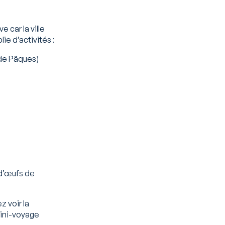
 car la ville
ie d’activités :
 de Pâques)
 d’œufs de
z voir la
mini-voyage