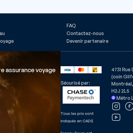
FAQ
au
Contactez-nous
voyage
Devenir partenaire
ire assurance voyage
4731 Rue 
(coin Gil
Sécurisé par:
Montréal,
H2J 2L5
Métro L
Tous les prix sont
indiqués en CAD$
Frenzy Tours est