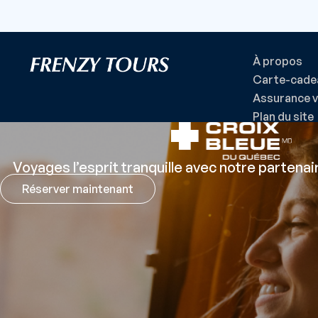
À propos
Carte-cade
Assurance 
Plan du site
Voyages l’esprit tranquille avec notre partena
Réserver maintenant