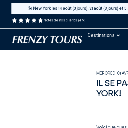
🗽 New York les 14 août (3 jours), 21 août (3 jours) e
Notes de nos clients (4.9)
Destinations
MERCREDI 01 AVR
IL SE P
YORK!
Voici quelques 