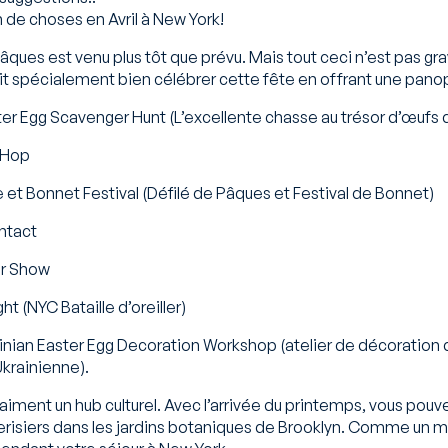
in de choses en Avril à New York!
ques est venu plus tôt que prévu. Mais tout ceci n’est pas grave
t spécialement bien célébrer cette fête en offrant une panopl
er Egg Scavenger Hunt (L’excellente chasse au trésor d’œufs
 Hop
 et Bonnet Festival (Défilé de Pâques et Festival de Bonnet)
ntact
er Show
ht (NYC Bataille d’oreiller)
inian Easter Egg Decoration Workshop (atelier de décoration
krainienne).
aiment un hub culturel. Avec l’arrivée du printemps, vous pouve
cerisiers dans les jardins botaniques de Brooklyn. Comme un 