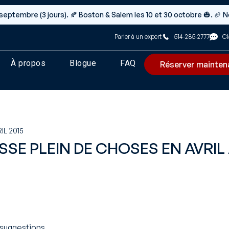
t 5 septembre (3 jours). 🍂 Boston & Salem les 10 et 30 octobre 🎃. 🏈
Parler à un expert
514-285-2777
Cl
À propos
Blogue
FAQ
Réserver mainten
IL 2015
ASSE PLEIN DE CHOSES EN AVRIL
suggestions..