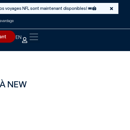
×
 Nos voyages NFL sont maintenant disponibles! 🎟️🏟️
avardage
ant
EN
 À NEW