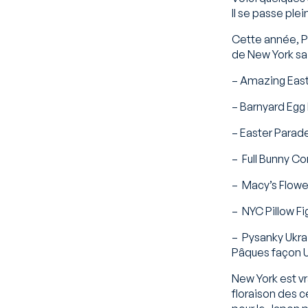
Il se passe ple
Cette année, Pâ
de New York sai
– Amazing East
– Barnyard Egg
– Easter Parade
– Full Bunny Co
– Macy’s Flow
– NYC Pillow Fig
– Pysanky Ukra
Pâques façon U
New York est vr
floraison des 