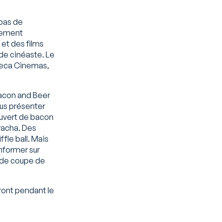
 bas de
nement
et des films
 de cinéaste. Le
ibeca Cinemas,
 Bacon and Beer
ous présenter
uvert de bacon
iracha. Des
fle ball. Mais
nformer sur
s de coupe de
eront pendant le