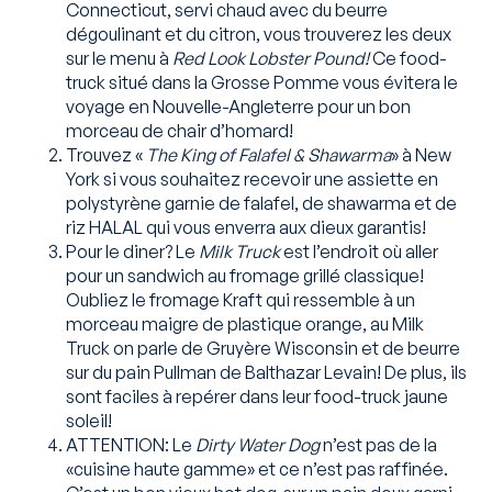
Connecticut, servi chaud avec du beurre
dégoulinant et du citron, vous trouverez les deux
sur le menu à
Red Look Lobster Pound!
Ce food-
truck situé dans la Grosse Pomme vous évitera le
voyage en Nouvelle-Angleterre pour un bon
morceau de chair d’homard!
Trouvez «
The King of Falafel & Shawarma
» à New
York si vous souhaitez recevoir une assiette en
polystyrène garnie de falafel, de shawarma et de
riz HALAL qui vous enverra aux dieux garantis!
Pour le diner? Le
Milk Truck
est l’endroit où aller
pour un sandwich au fromage grillé classique!
Oubliez le fromage Kraft qui ressemble à un
morceau maigre de plastique orange, au Milk
Truck on parle de Gruyère Wisconsin et de beurre
sur du pain Pullman de Balthazar Levain! De plus, ils
sont faciles à repérer dans leur food-truck jaune
soleil!
ATTENTION: Le
Dirty Water Dog
n’est pas de la
«cuisine haute gamme» et ce n’est pas raffinée.