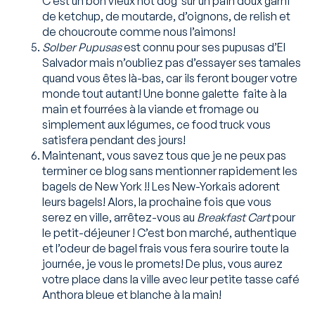
C’est un bon vieux hot dog sur un pain doux garni
de ketchup, de moutarde, d’oignons, de relish et
de choucroute comme nous l’aimons!
Solber Pupusas
est connu pour ses pupusas d’El
Salvador mais n’oubliez pas d’essayer ses tamales
quand vous êtes là-bas, car ils feront bouger votre
monde tout autant! Une bonne galette faite à la
main et fourrées à la viande et fromage ou
simplement aux légumes, ce food truck vous
satisfera pendant des jours!
Maintenant, vous savez tous que je ne peux pas
terminer ce blog sans mentionner rapidement les
bagels de New York !! Les New-Yorkais adorent
leurs bagels! Alors, la prochaine fois que vous
serez en ville, arrêtez-vous au
Breakfast Cart
pour
le petit-déjeuner ! C’est bon marché, authentique
et l’odeur de bagel frais vous fera sourire toute la
journée, je vous le promets! De plus, vous aurez
votre place dans la ville avec leur petite tasse café
Anthora bleue et blanche à la main!