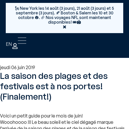
🗽 New York les 14 août (3 jours), 21 août (3 jours) et 5
septembre (3 jours). 🍂 Boston & Salem les 10 et 30
octobre 🎃. 🏈 Nos voyages NFL sont maintenant
disponibles! 🎟️🏟️
×
EN
jeudi 06 juin 2019
La saison des plages et des
festivals est à nos portes!
(Finalement!)
Voici un petit guide pour le mois de juin!
Wooohoooo !!! Le beau soleil et le ciel dégagé marque
l’arrivée de la saison des plages et de la saison des festivals,