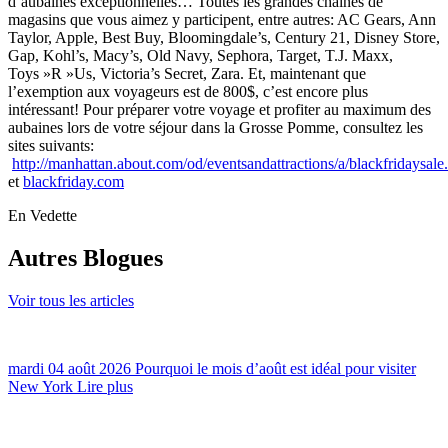
d’aubaines exceptionnelles… Toutes les grandes chaînes de
magasins que vous aimez y participent, entre autres: AC Gears, Ann
Taylor, Apple, Best Buy, Bloomingdale’s, Century 21, Disney Store,
Gap, Kohl’s, Macy’s, Old Navy, Sephora, Target, T.J. Maxx,
Toys »R »Us, Victoria’s Secret, Zara. Et, maintenant que
l’exemption aux voyageurs est de 800$, c’est encore plus
intéressant! Pour préparer votre voyage et profiter au maximum des
aubaines lors de votre séjour dans la Grosse Pomme, consultez les
sites suivants:
http://manhattan.about.com/od/eventsandattractions/a/blackfridaysale
et
blackfriday.com
En Vedette
Autres Blogues
Voir tous les articles
mardi 04 août 2026
Pourquoi le mois d’août est idéal pour visiter
New York
Lire plus