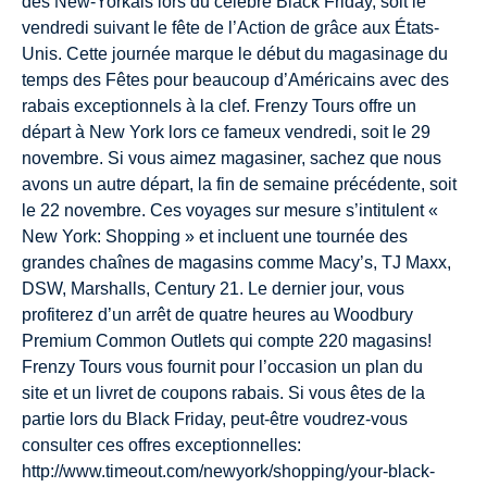
des New-Yorkais lors du célèbre Black Friday, soit le
vendredi suivant le fête de l’Action de grâce aux États-
Unis. Cette journée marque le début du magasinage du
temps des Fêtes pour beaucoup d’Américains avec des
rabais exceptionnels à la clef. Frenzy Tours offre un
départ à New York lors ce fameux vendredi, soit le 29
novembre. Si vous aimez magasiner, sachez que nous
avons un autre départ, la fin de semaine précédente, soit
le 22 novembre. Ces voyages sur mesure s’intitulent «
New York: Shopping » et incluent une tournée des
grandes chaînes de magasins comme Macy’s, TJ Maxx,
DSW, Marshalls, Century 21. Le dernier jour, vous
profiterez d’un arrêt de quatre heures au Woodbury
Premium Common Outlets qui compte 220 magasins!
Frenzy Tours vous fournit pour l’occasion un plan du
site et un livret de coupons rabais. Si vous êtes de la
partie lors du Black Friday, peut-être voudrez-vous
consulter ces offres exceptionnelles:
http://www.timeout.com/newyork/shopping/your-black-