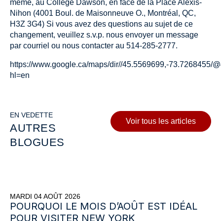
même, au Collège Dawson, en face de la Place Alexis-
Nihon (4001 Boul. de Maisonneuve O., Montréal, QC,
H3Z 3G4) Si vous avez des questions au sujet de ce
changement, veuillez s.v.p. nous envoyer un message
par courriel ou nous contacter au 514-285-2777.
https://www.google.ca/maps/dir//45.5569699,-73.7268455
hl=en
EN VEDETTE
Voir tous les articles
AUTRES
BLOGUES
MARDI 04 AOÛT 2026
POURQUOI LE MOIS D’AOÛT EST IDÉAL
POUR VISITER NEW YORK