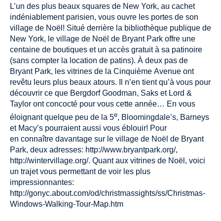
L’un des plus beaux squares de New York, au cachet
indéniablement parisien, vous ouvre les portes de son
village de Noël! Situé derrière la bibliothèque publique de
New York, le village de Noël de Bryant Park offre une
centaine de boutiques et un accès gratuit à sa patinoire
(sans compter la location de patins). À deux pas de
Bryant Park, les vitrines de la Cinquième Avenue ont
revêtu leurs plus beaux atours. Il n’en tient qu’à vous pour
découvrir ce que Bergdorf Goodman, Saks et Lord &
Taylor ont concocté pour vous cette année… En vous
e
éloignant quelque peu de la 5
, Bloomingdale’s, Barneys
et Macy’s pourraient aussi vous éblouir! Pour
en connaître davantage sur le village de Noël de Bryant
Park, deux adresses:
http://www.bryantpark.org/
,
http://wintervillage.org/
. Quant aux vitrines de Noël, voici
un trajet vous permettant de voir les plus
impressionnantes:
http://gonyc.about.com/od/christmassights/ss/Christmas-
Windows-Walking-Tour-Map.htm