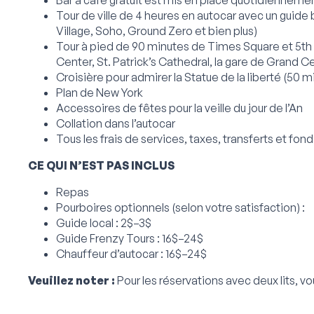
Tour de ville de 4 heures en autocar avec un guide 
Village, Soho, Ground Zero et bien plus)
Tour à pied de 90 minutes de Times Square et 5th 
Center, St. Patrick’s Cathedral, la gare de Grand Ce
Croisière pour admirer la Statue de la liberté (50 m
Plan de New York
Accessoires de fêtes pour la veille du jour de l’An
Collation dans l’autocar
Tous les frais de services, taxes, transferts et fon
CE QUI N’EST PAS INCLUS
Repas
Pourboires optionnels (selon votre satisfaction) :
Guide local : 2$–3$
Guide Frenzy Tours : 16$–24$
Chauffeur d’autocar : 16$–24$
Veuillez noter :
Pour les réservations avec deux lits, vo