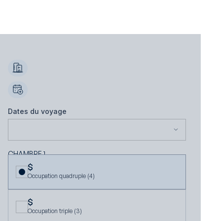
Dates du voyage
$
Occupation quadruple (4)
$
Occupation triple (3)