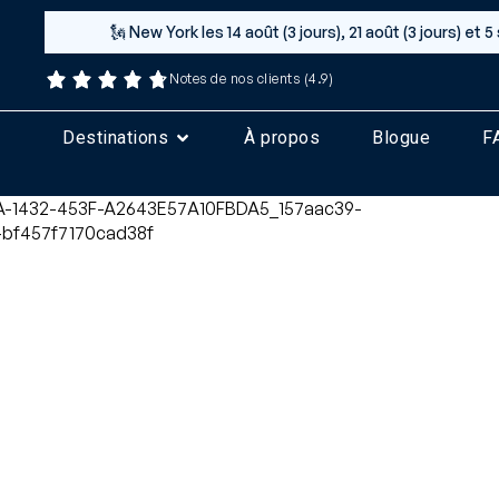
🗽 New York les 14 août (3 jours), 21 août (3 jours) e
Notes de nos clients (4.9)
Destinations
À propos
Blogue
F