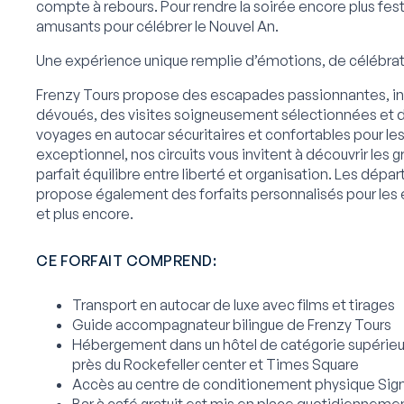
compte à rebours. Pour rendre la soirée encore plus fest
amusants pour célébrer le Nouvel An.
Une expérience unique remplie d’émotions, de célébrati
Frenzy Tours propose des escapades passionnantes, inoub
dévoués, des visites soigneusement sélectionnées et 
voyages en autocar sécuritaires et confortables pour les
exceptionnel, nos circuits vous invitent à découvrir les 
parfait équilibre entre liberté et organisation. Les dépa
propose également des forfaits personnalisés pour les é
et plus encore.
CE FORFAIT COMPREND:
Transport en autocar de luxe avec films et tirages
Guide accompagnateur bilingue de Frenzy Tours
Hébergement dans un hôtel de catégorie supérieure
près du Rockefeller center et Times Square
Accès au centre de conditionement physique Sign
Bar à café gratuit est mis en place quotidiennement