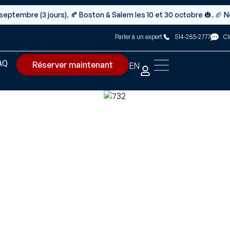
t 5 septembre (3 jours). 🍂 Boston & Salem les 10 et 30 octobre 🎃. 🏈
Parler à un expert
514-285-2777
Cl
AQ
Réserver maintenant
EN