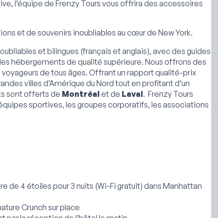
ive, l’équipe de Frenzy Tours vous offrira des accessoires
ons et de souvenirs inoubliables au cœur de New York.
liables et bilingues (français et anglais), avec des guides
des hébergements de qualité supérieure. Nous offrons des
 voyageurs de tous âges. Offrant un rapport qualité-prix
grandes villes d’Amérique du Nord tout en profitant d’un
rts sont offerts de
Montréal
et de
Laval
. Frenzy Tours
quipes sportives, les groupes corporatifs, les associations
 de 4 étoiles pour 3 nuits (Wi-Fi gratuit) dans Manhattan
ature Crunch sur place
 par la réception de l’hôtel le matin