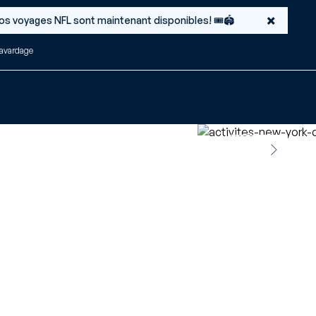
×
 Nos voyages NFL sont maintenant disponibles! 🎟️🏟️
avardage